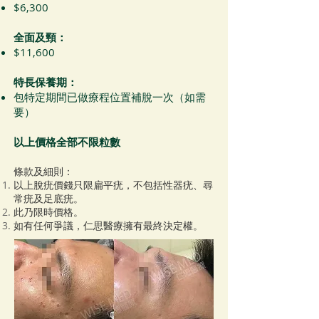
$6,300
全面及頸：
$11,600
特長保養期：
包特定期間已做療程位置補脫一次（如需
要）
以上價格全部不限粒數
條款及細則：
以上脫疣價錢只限扁平疣，不包括性器疣、尋
常疣及足底疣。
​此乃限時價格。
如有任何爭議，仁思醫療擁有最終決定權。