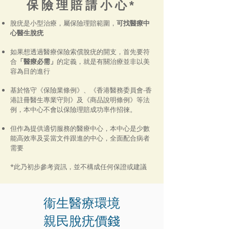
保險理賠請小心*
脫疣是小型治療，屬保險理賠範圍，
可找醫療中
心醫生脫疣
如果想透過醫療保險索償脫疣的開支，首先要符
合
「醫療必需」
的定義，就是有關治療並非以美
容為目的進行
基於恪守《保險業條例》、《香港醫務委員會-香
港註冊醫生專業守則》及《商品說明條例》等法
例，本中心不會以保險理賠成功率作招徠。
但作為提供適切服務的醫療中心，本中心是少數
能高效率及妥當文件跟進的中心，全面配合病者
需要
*此乃初步參考資訊，並不構成任何保證或建議
衞生醫療環境
​親民脫疣價錢