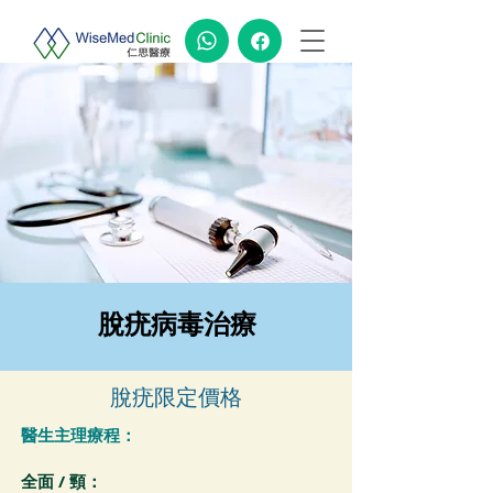
脫疣病毒治療
脫疣限定價格
醫生主理療程：
全面 / 頸：