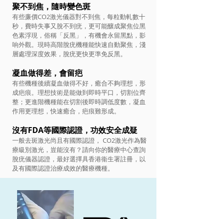
聚不到焦，隨時變色斑
有些廉價CO2激光儀器對不到焦，每粒動軋數十
秒，費時失事又脫不到疣，更可能釀成聚焦位黑
色素浮現，俗稱「反黑」，有機會永留黑點，影
响外觀。現時高階脫疣機種能快速自動聚焦，淺
層處理深度效果，脫疣更快更準免反黑。
凝血做得差，會留疤
有些機種後續凝血做得不好，癒合不夠理想，形
成疤痕。理想技術是能做到即時平口，切割位齊
整；更進階機種能在切割後即時調低度數，凝血
作用更理想，快速癒合，疤痕難形成。
沒有FDA等國際認證，功效安全成疑
一般去斑激光尚且有國際認證， CO2激光作為醫
療級別激光，豈能沒有？請向你的醫療中心查詢
脫疣儀器認證，最好選擇具香港衞生署註冊，以
及有國際認證治療成效的醫療機種。