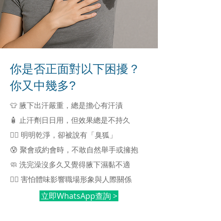
你是否正面對以下困擾？
你又中幾多?
👕 腋下出汗嚴重，總是擔心有汗漬
🧴 止汗劑日日用，但效果總是不持久
🙅‍♀️ 明明乾淨，卻被說有「臭狐」
😰 聚會或約會時，不敢自然舉手或擁抱
🧼 洗完澡沒多久又覺得腋下濕黏不適
🧍‍♀️ 害怕體味影響職場形象與人際關係
立即WhatsApp查詢 >