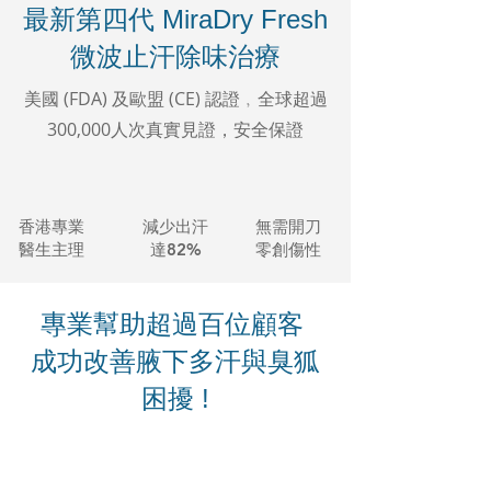
最新第四代 MiraDry Fresh
微波止汗除味治療
美國 (FDA) 及歐盟 (CE) 認證﹐全球超過
300,000人次真實見證，安全保證
香港專業
​減少出汗
無需開刀
醫生主理
達82%
零創傷性
專業幫助超過百位顧客
成功改善腋下多汗與臭狐
困擾 !​