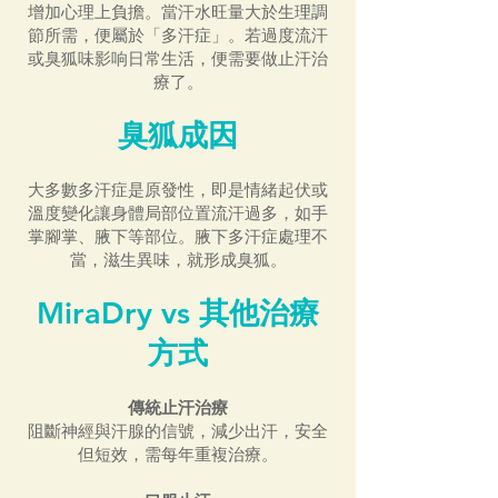
增加心理上負擔。當汗水旺量大於生理調
節所需，便屬於「多汗症」。若過度流汗
或臭狐味影响日常生活，便需要做止汗治
療了。
臭狐成因
大多數多汗症是原發性，即是情緒起伏或
溫度變化讓身體局部位置流汗過多，如手
掌腳掌、腋下等部位。腋下多汗症處理不
當，滋生異味，就形成臭狐。
MiraDry vs 其他治療
方式
傳統止汗治療
阻斷神經與汗腺的信號，減少出汗，安全
但短效，需每年重複治療。