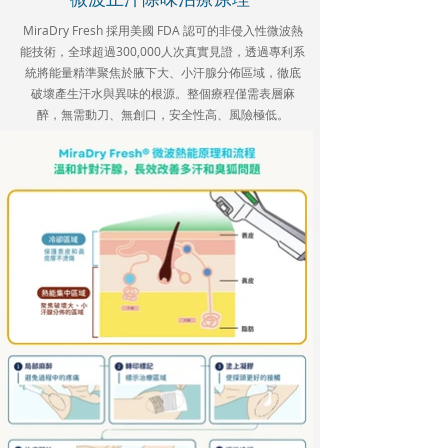
MiraDry Fresh 採用美國 FDA 認可的非侵入性微波熱
能技術，全球超過300,000人次真實見證，透過專利系
統將能量精準聚焦於腋下大、小汗腺分佈區域，徹底
破壞產生汗水與異味的根源。整個療程僅需表層麻
醉，無需動刀、無創口，安全性高、風險極低。