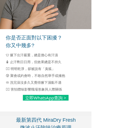
你是否正面對以下困擾？
你又中幾多?
👕 腋下出汗嚴重，總是擔心有汗漬
🧴 止汗劑日日用，但效果總是不持久
🙅‍♀️ 明明乾淨，卻被說有「臭狐」
😰 聚會或約會時，不敢自然舉手或擁抱
🧼 洗完澡沒多久又覺得腋下濕黏不適
🧍‍♀️ 害怕體味影響職場形象與人際關係
立即WhatsApp查詢 >
最新第四代 MiraDry Fresh
微波止汗除味治療原理