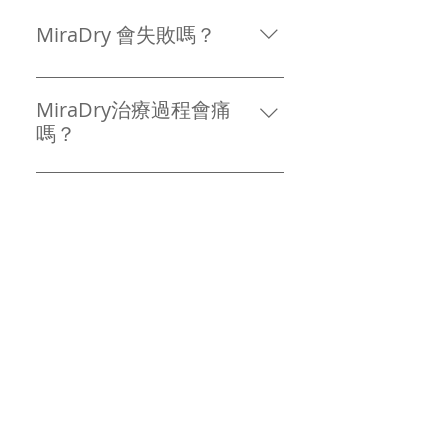
MiraDry 會失敗嗎？
MiraDry 經臨床證實能平均減少
82%腋下排汗量及顯著改善體味。
MiraDry治療過程會痛
所謂「效果不好」通常源於不切實
嗎？
際的期望（期望100%完全無汗）或
治療過程中會使用局部麻醉，以確
由非專業人士操作。成功的關鍵在
保患者感到舒適。同時，MiraDry
MiraDry Fresh 適合哪些
於： 1. 選擇經驗豐富的醫生團隊 2.
配備水冷卻系統，進一步降低不適
人？
使用原廠最新的儀器 3. 在療程前有
感。
充分溝通，設立合理的治療期望。
MiraDry 適合經常受到多汗症困擾
在我們仁思醫療，醫生會為你做詳
的人士，例如： 原發性多汗症引致
MiraDry Fresh 的治療過
細評估，確保你對療程效果有清晰
的臭狐患者 產後臭狐患者 希望以非
程安全嗎？
的理解。
侵入性方式止汗除臭的人 不想天天
在合格診所進行的 MiraDry 是安全
塗止汗劑、追求方便的人 若是繼發
的，治療過程中會使用局部麻醉，
坊間診所為何有些療程
性多汗症患者（如由疾病引起），
同時配備水冷卻系統以減少不適。
價格較低？
需先諮詢醫生評估。
但選擇條款清晰、收費合理的診所